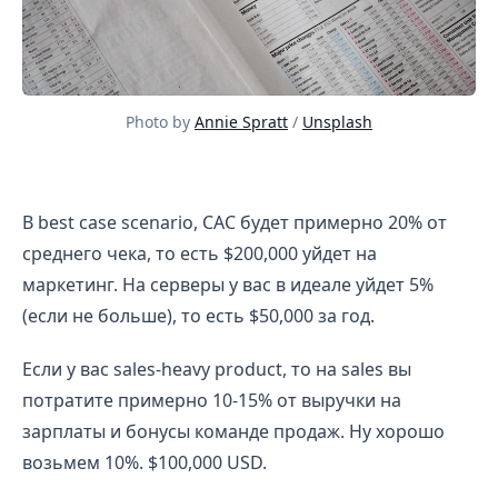
Photo by
Annie Spratt
/
Unsplash
Что такое $1M? И как бизнес-модели способны выде
В best case scenario, CAC будет примерно 20% от
среднего чека, то есть $200,000 уйдет на
маркетинг. На серверы у вас в идеале уйдет 5%
(если не больше), то есть $50,000 за год.
Если у вас sales-heavy product, то на sales вы
потратите примерно 10-15% от выручки на
зарплаты и бонусы команде продаж. Ну хорошо
возьмем 10%. $100,000 USD.