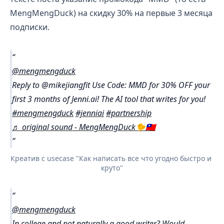
MengMengDuck) на скидку 30% на первые 3 месяца
подписки.
@mengmengduck
Reply to @mikejiangfit Use Code: MMD for 30% OFF your
first 3 months of Jenni.ai! The AI tool that writes for you!
#mengmengduck
#jenniai
#partnership
♬ original sound - MengMengDuck🐤🇹🇼
Креатив с usecase "Как написать все что угодно быстро и 
круто"
@mengmengduck
In college and not naturally a good writer? Would