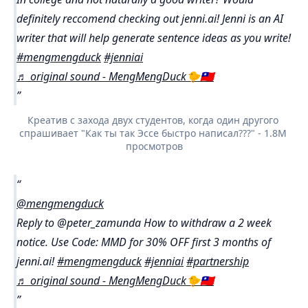
definitely reccomend checking out jenni.ai! Jenni is an AI
writer that will help generate sentence ideas as you write!
#mengmengduck
#jenniai
♬ original sound - MengMengDuck🐤🇹🇼
Креатив с захода двух студентов, когда один другого 
спрашивает "Как ты так Эссе быстро написал???" - 1.8M 
просмотров
@mengmengduck
Reply to @peter_zamunda How to withdraw a 2 week
notice. Use Code: MMD for 30% OFF first 3 months of
jenni.ai!
#mengmengduck
#jenniai
#partnership
♬ original sound - MengMengDuck🐤🇹🇼