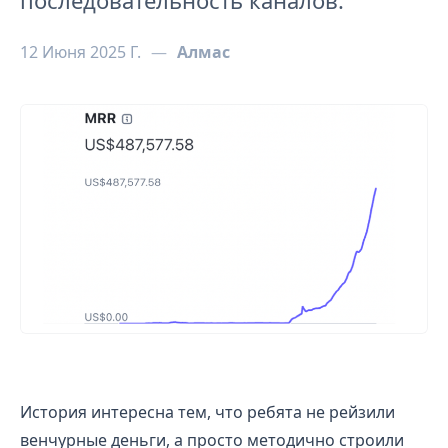
последовательность каналов.
12 Июня 2025 Г.
—
Алмас
Как с нуля дорасти до $5M ARR без венчурных денег
История интересна тем, что ребята не рейзили
венчурные деньги, а просто методично строили