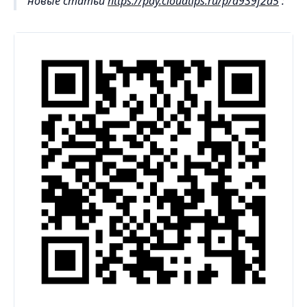
новые статьи
https://pay.cloudtips.ru/p/a939f2d5
: