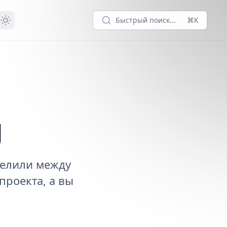
Быстрый поиск...
⌘K
g
делили между
проекта, а вы