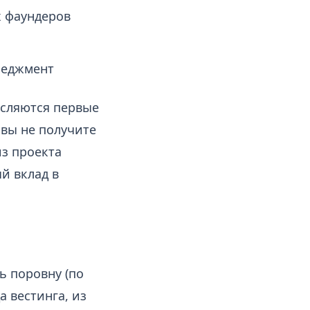
 фаундеров
неджмент
исляются первые
о вы не получите
из проекта
й вклад в
ь поровну (по
а вестинга, из