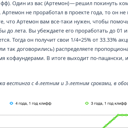
ифф). Один из вас (Артемон) — решил покинуть ко
к. Артемон не проработал в проекте года, то он не
е, что Артемон вам все-таки нужен, чтобы помоч
бы до лета. Вы убеждаете его проработать до 01 и
ся. Тогда он получит свои 1/4=25% от 33.33% акц
если так договорились) распределяете пропорцио
я кофаундерами. В итоге выходит по-пацански, 
а вестинга с 4-летним и 3-летним сроками, в обо