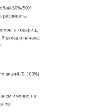
собой 50%/50%,
о развивать.
ников, а товарищ
ый вклад в начале.
?
х акций (0–100%)
иваем именно на
анов