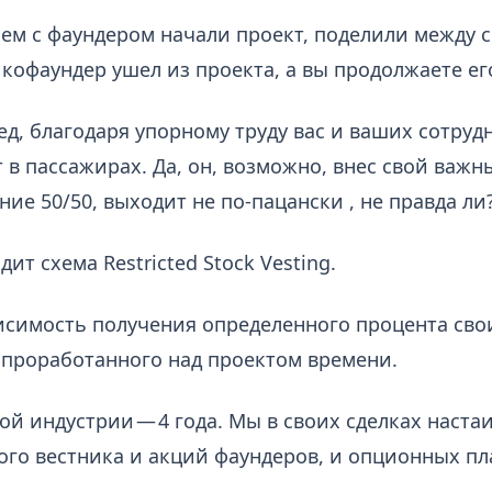
ем с фаундером начали проект, поделили между 
 кофаундер ушел из проекта, а вы продолжаете ег
ед, благодаря упорному труду вас и ваших сотруд
т в пассажирах. Да, он, возможно, внес свой важн
ие 50/50, выходит не по-пацански , не правда ли
т схема Restricted Stock Vesting.
исимость получения определенного процента свои
 проработанного над проектом времени.
ой индустрии — 4 года. Мы в своих сделках наста
ого вестника и акций фаундеров, и опционных пл