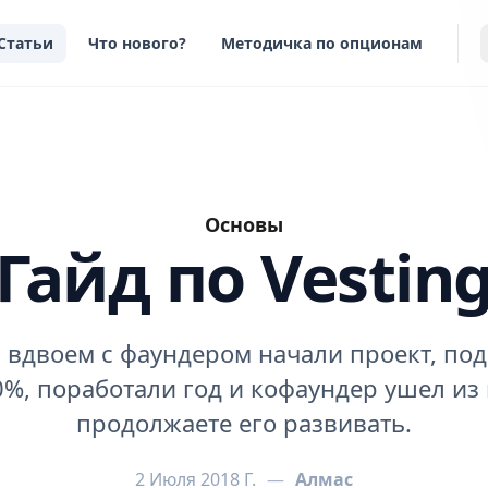
Статьи
Что нового?
Методичка по опционам
Основы
Гайд по Vestin
 вдвоем с фаундером начали проект, по
%, поработали год и кофаундер ушел из 
продолжаете его развивать.
2 Июля 2018 Г.
—
Алмас