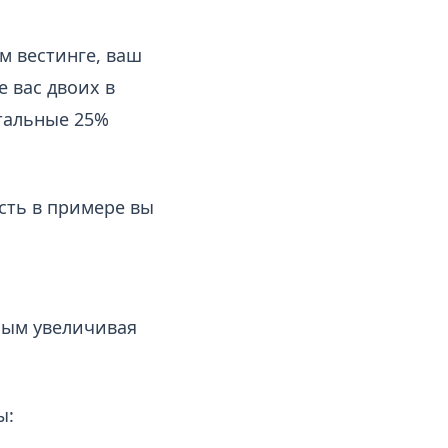
м вестинге, ваш
е вас двоих в
стальные 25%
сть в примере вы
мым увеличивая
ы: