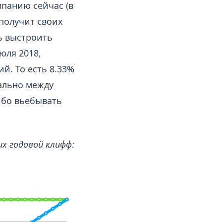
мпанию сейчас (в
 получит своих
ь выстроить
юля 2018,
ий. То есть 8.33%
нально между
ибо вьебывать
их годовой клифф: