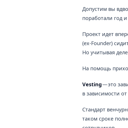
Допустим вы вдво
поработали год и
Проект идет впер
(ex-Founder) сиди
Но учитывая делен
На помощь приходи
Vesting
— это зав
в зависимости от
Стандарт венчурн
таком сроке полн
сотрудников.