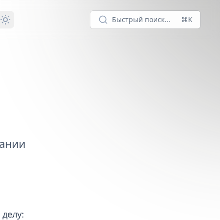
Быстрый поиск...
⌘K
пании
 делу: