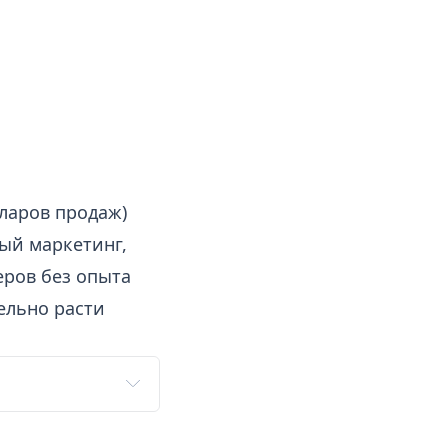
ларов продаж)
вый маркетинг,
еров без опыта
ельно расти