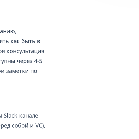
панию,
ять как быть в
моя консультация
тупны через 4-5
ои заметки по
 Slack-канале
ред собой и VC),