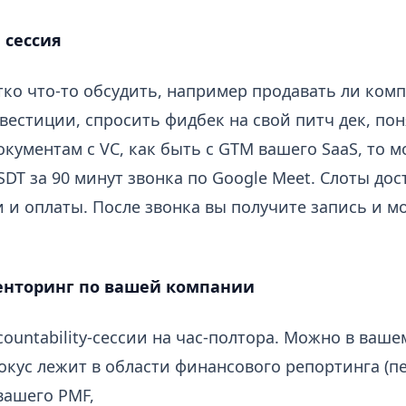
 сессия
тко что-то обсудить, например продавать ли ком
вестиции, спросить фидбек на свой питч дек, пон
окументам с VC, как быть с GTM вашего SaaS, то 
SDT за 90 минут звонка по Google Meet. Слоты дос
и и оплаты. После звонка вы получите запись и м
енторинг по вашей компании
ountability-сессии на час-полтора. Можно в вашем
кус лежит в области финансового репортинга (пе
вашего PMF,