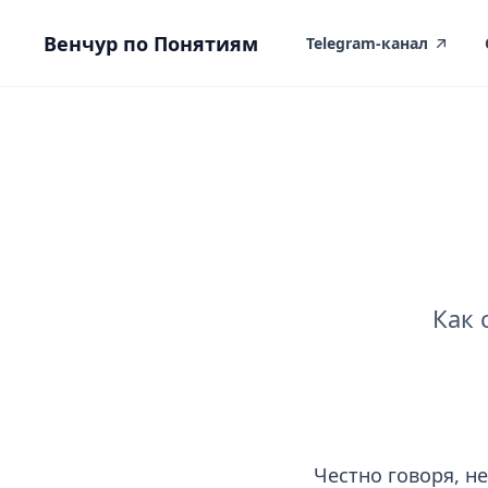
вному контенту
Венчур по Понятиям
Telegram-канал
Как 
Услуги и цены
Честно говоря, не