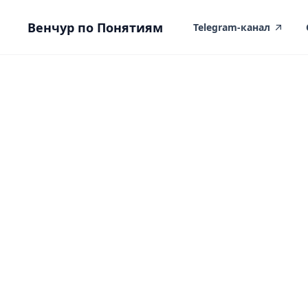
вному контенту
Венчур по Понятиям
Telegram-канал
specha