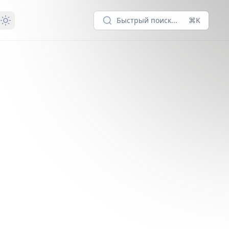
Быстрый поиск...
⌘K