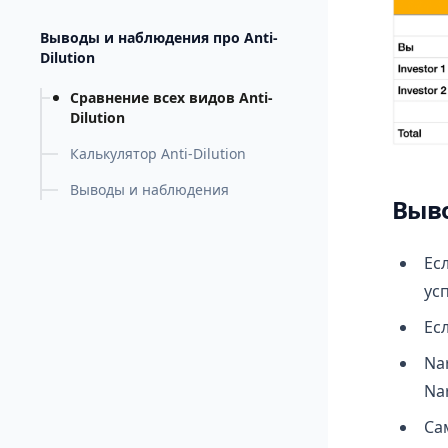
Выводы и наблюдения про Anti-
Dilution
Сравнение всех видов Anti-
Dilution
Калькулятор Anti-Dilution
Выводы и наблюдения
Выв
Ес
ус
Ес
Na
Na
Са