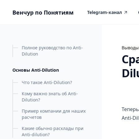
вному контенту
Венчур по Понятиям
Telegram-канал
Полное руководство по Anti-
Выводы 
Сравне
Dilution
Ср
Dil
Основы Anti-Dilution
Что такое Anti-Dilution?
Кому важно знать об Anti-
Dilution?
Теперь
Пример компании для наших
расчетов
Anti-Di
Какие обычно расклады при
Anti-dilution?