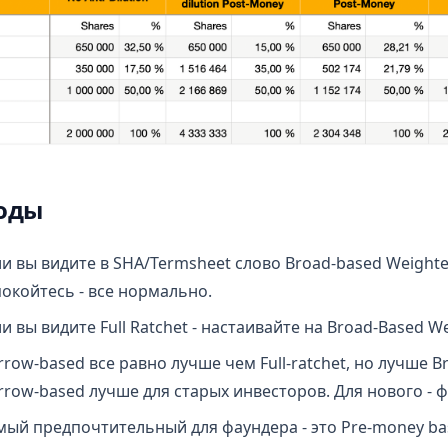
оды
ли вы видите в SHA/Termsheet слово Broad-based Weighte
покойтесь - все нормально.
ли вы видите Full Ratchet - настаивайте на Broad-Based W
rrow-based все равно лучше чем Full-ratchet, но лучше B
rrow-based лучше для старых инвесторов. Для нового - 
мый предпочтительный для фаундера - это Pre-money ba