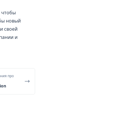
, чтобы
обы новый
и своей
пании и
ния про
ion