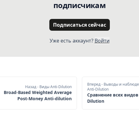
подписчикам
Подписаться сейчас
Уже есть аккаунт?
Войти
Вперед
- Выводы и наблюде
Назад
- Виды Anti-Dilution
Anti-Dilution
Broad-Based Weighted Average
Сравнение всех видов 
Post-Money Anti-dilution
Dilution