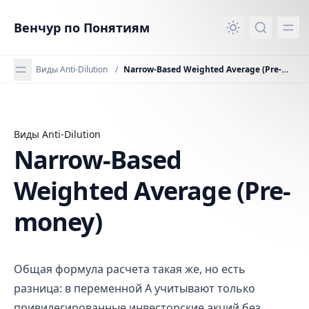
вному контенту
Венчур по Понятиям
Виды Anti-Dilution
/
Narrow-Based Weighted Average (Pre-money)
Виды Anti-Dilution
Narrow-Based Weighted Average (Pre-money)
Narrow-Based
Weighted Average (Pre-
money)
Общая формула расчета такая же, но есть
разница: в переменной А учитывают только
привилегированные инвесторские акций без