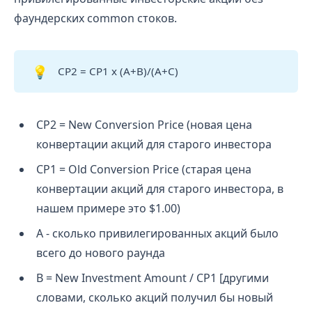
фаундерских common стоков.
💡
CP2 = CP1 x (A+B)/(A+C)
СP2 = New Conversion Price (новая цена
конвертации акций для старого инвестора
СP1 = Old Conversion Price (старая цена
конвертации акций для старого инвестора, в
нашем примере это $1.00)
A - сколько привилегированных акций было
всего до нового раунда
B = New Investment Amount / CP1 [другими
словами, сколько акций получил бы новый